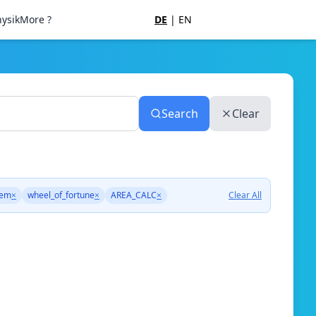
ysik
More ?
DE
|
EN
Search
Clear
tem
×
wheel_of_fortune
×
AREA_CALC
×
Clear All