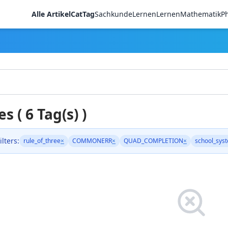
Alle Artikel
CatTag
Sachkunde
LernenLernen
Mathematik
Ph
es ( 6 Tag(s) )
ilters:
rule_of_three
×
COMMONERR
×
QUAD_COMPLETION
×
school_sys