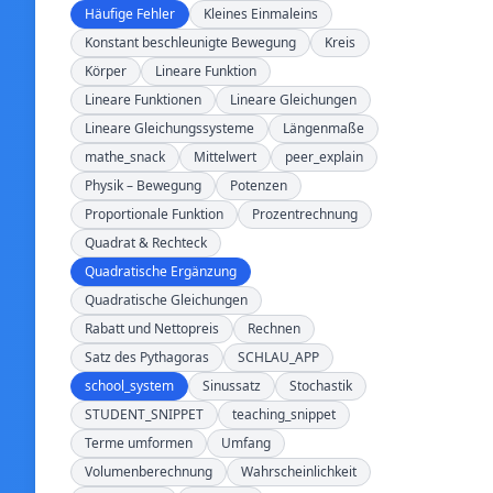
Häufige Fehler
Kleines Einmaleins
Konstant beschleunigte Bewegung
Kreis
Körper
Lineare Funktion
Lineare Funktionen
Lineare Gleichungen
Lineare Gleichungssysteme
Längenmaße
mathe_snack
Mittelwert
peer_explain
Physik – Bewegung
Potenzen
Proportionale Funktion
Prozentrechnung
Quadrat & Rechteck
Quadratische Ergänzung
Quadratische Gleichungen
Rabatt und Nettopreis
Rechnen
Satz des Pythagoras
SCHLAU_APP
school_system
Sinussatz
Stochastik
STUDENT_SNIPPET
teaching_snippet
Terme umformen
Umfang
Volumenberechnung
Wahrscheinlichkeit