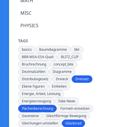
MATH
MISC
PHYSICS
TAGS
basics
Baumdiagramme
bbr
BBR-MSA-ESA-Quali
BLITZ_CLIP
Bruchrechnung
concept_bite
Dezimalzahlen
Diagramme
Distributivgesetz
Dreieck
Dreisatz
Ebene Figuren
Einheiten
Energie, Arbeit, Leistung
Energieerzeugung
Fake News
Flächenberechnung
Formeln einsetzen
Geometrie
Gleichförmige Bewegung
Gleichungen umstellen
Glücksrad