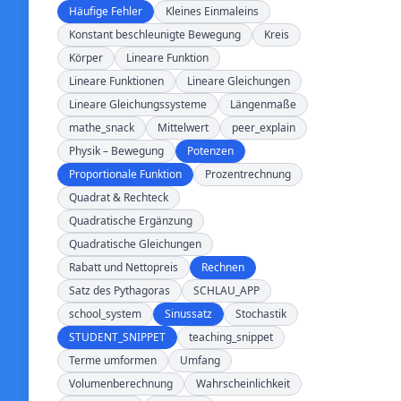
Häufige Fehler
Kleines Einmaleins
Konstant beschleunigte Bewegung
Kreis
Körper
Lineare Funktion
Lineare Funktionen
Lineare Gleichungen
Lineare Gleichungssysteme
Längenmaße
mathe_snack
Mittelwert
peer_explain
Physik – Bewegung
Potenzen
Proportionale Funktion
Prozentrechnung
Quadrat & Rechteck
Quadratische Ergänzung
Quadratische Gleichungen
Rabatt und Nettopreis
Rechnen
Satz des Pythagoras
SCHLAU_APP
school_system
Sinussatz
Stochastik
STUDENT_SNIPPET
teaching_snippet
Terme umformen
Umfang
Volumenberechnung
Wahrscheinlichkeit