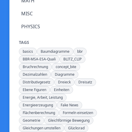
MATH
MISC
PHYSICS
TAGS
basics
Baumdiagramme
bbr
BBR-MSA-ESA-Quali
BLITZ_CLIP
Bruchrechnung
concept_bite
Dezimalzahlen
Diagramme
Distributivgesetz
Dreieck
Dreisatz
Ebene Figuren
Einheiten
Energie, Arbeit, Leistung
Energieerzeugung
Fake News
Flächenberechnung
Formeln einsetzen
Geometrie
Gleichförmige Bewegung
Gleichungen umstellen
Glücksrad