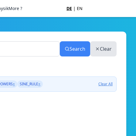
ysik
More ?
DE
|
EN
Search
Clear
POWERS
×
SINE_RULE
×
Clear All