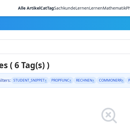
Alle Artikel
CatTag
Sachkunde
LernenLernen
Mathematik
Ph
es ( 6 Tag(s) )
ilters:
STUDENT_SNIPPET
×
PROPFUNC
×
RECHNEN
×
COMMONERR
×