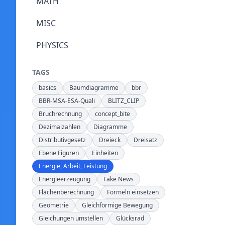
MATH
MISC
PHYSICS
TAGS
basics
Baumdiagramme
bbr
BBR-MSA-ESA-Quali
BLITZ_CLIP
Bruchrechnung
concept_bite
Dezimalzahlen
Diagramme
Distributivgesetz
Dreieck
Dreisatz
Ebene Figuren
Einheiten
Energie, Arbeit, Leistung
Energieerzeugung
Fake News
Flächenberechnung
Formeln einsetzen
Geometrie
Gleichförmige Bewegung
Gleichungen umstellen
Glücksrad