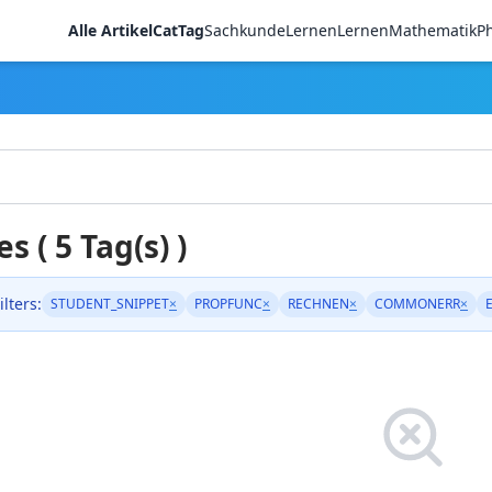
Alle Artikel
CatTag
Sachkunde
LernenLernen
Mathematik
Ph
es ( 5 Tag(s) )
ilters:
STUDENT_SNIPPET
×
PROPFUNC
×
RECHNEN
×
COMMONERR
×