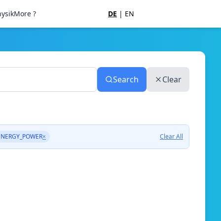
ysik
More ?
DE
|
EN
Search
Clear
ENERGY_POWER
×
Clear All