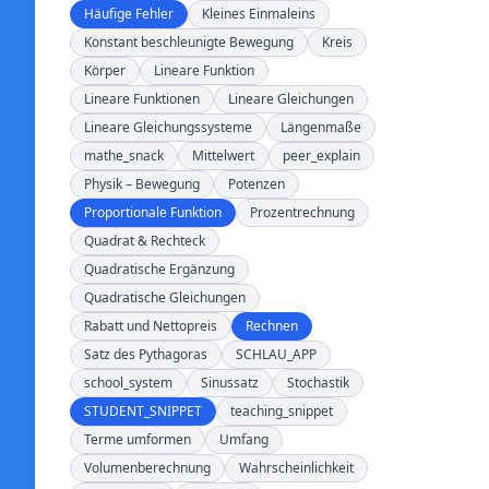
Häufige Fehler
Kleines Einmaleins
Konstant beschleunigte Bewegung
Kreis
Körper
Lineare Funktion
Lineare Funktionen
Lineare Gleichungen
Lineare Gleichungssysteme
Längenmaße
mathe_snack
Mittelwert
peer_explain
Physik – Bewegung
Potenzen
Proportionale Funktion
Prozentrechnung
Quadrat & Rechteck
Quadratische Ergänzung
Quadratische Gleichungen
Rabatt und Nettopreis
Rechnen
Satz des Pythagoras
SCHLAU_APP
school_system
Sinussatz
Stochastik
STUDENT_SNIPPET
teaching_snippet
Terme umformen
Umfang
Volumenberechnung
Wahrscheinlichkeit