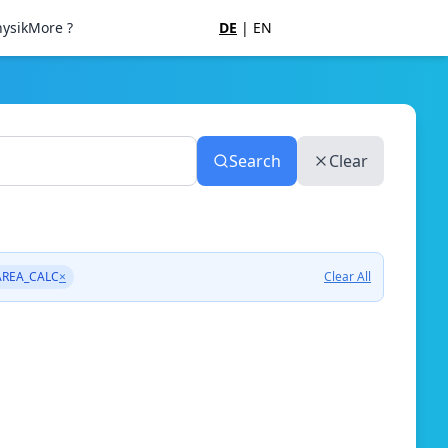
ysik
More ?
DE
|
EN
Search
Clear
AREA_CALC
×
Clear All