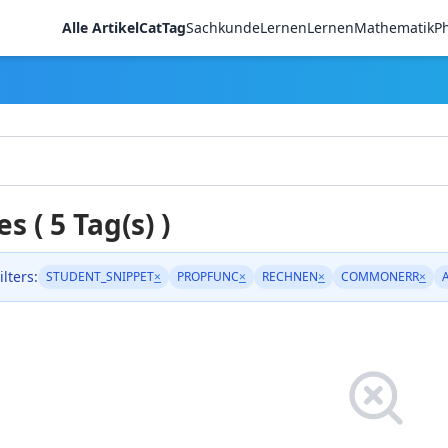
Alle Artikel
CatTag
Sachkunde
LernenLernen
Mathematik
Ph
es ( 5 Tag(s) )
ilters:
STUDENT_SNIPPET
×
PROPFUNC
×
RECHNEN
×
COMMONERR
×