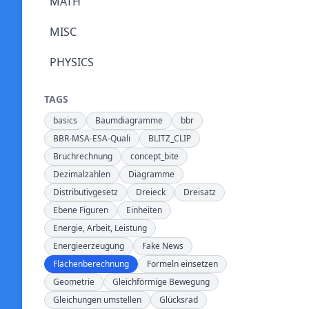
MATH
MISC
PHYSICS
TAGS
basics
Baumdiagramme
bbr
BBR-MSA-ESA-Quali
BLITZ_CLIP
Bruchrechnung
concept_bite
Dezimalzahlen
Diagramme
Distributivgesetz
Dreieck
Dreisatz
Ebene Figuren
Einheiten
Energie, Arbeit, Leistung
Energieerzeugung
Fake News
Flächenberechnung
Formeln einsetzen
Geometrie
Gleichförmige Bewegung
Gleichungen umstellen
Glücksrad