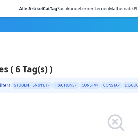
Alle Artikel
CatTag
Sachkunde
LernenLernen
Mathematik
Ph
es ( 6 Tag(s) )
ilters:
STUDENT_SNIPPET
×
FRACTIONS
×
CONSTV
×
CONSTA
×
DISCO