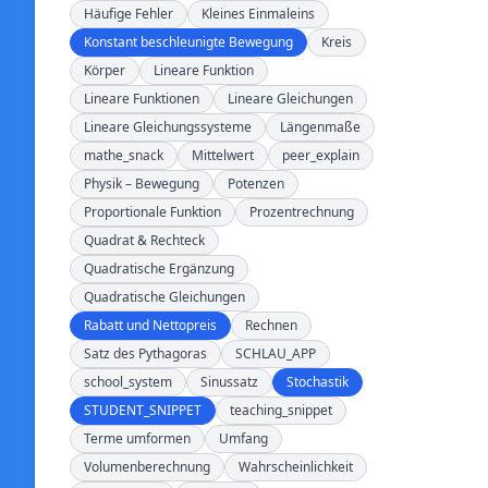
Häufige Fehler
Kleines Einmaleins
Konstant beschleunigte Bewegung
Kreis
Körper
Lineare Funktion
Lineare Funktionen
Lineare Gleichungen
Lineare Gleichungssysteme
Längenmaße
mathe_snack
Mittelwert
peer_explain
Physik – Bewegung
Potenzen
Proportionale Funktion
Prozentrechnung
Quadrat & Rechteck
Quadratische Ergänzung
Quadratische Gleichungen
Rabatt und Nettopreis
Rechnen
Satz des Pythagoras
SCHLAU_APP
school_system
Sinussatz
Stochastik
STUDENT_SNIPPET
teaching_snippet
Terme umformen
Umfang
Volumenberechnung
Wahrscheinlichkeit