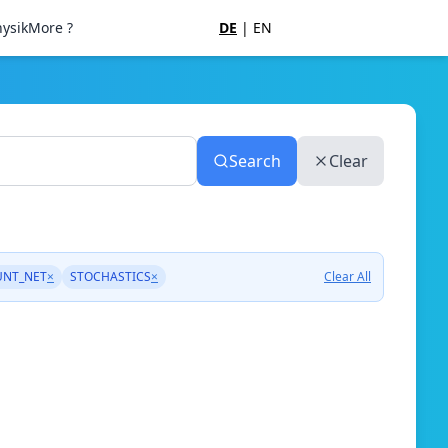
ysik
More ?
DE
|
EN
Search
Clear
UNT_NET
×
STOCHASTICS
×
Clear All