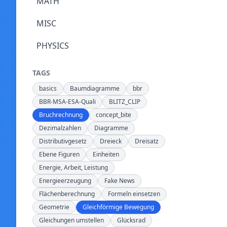
MATH
MISC
PHYSICS
TAGS
basics
Baumdiagramme
bbr
BBR-MSA-ESA-Quali
BLITZ_CLIP
Bruchrechnung
concept_bite
Dezimalzahlen
Diagramme
Distributivgesetz
Dreieck
Dreisatz
Ebene Figuren
Einheiten
Energie, Arbeit, Leistung
Energieerzeugung
Fake News
Flächenberechnung
Formeln einsetzen
Geometrie
Gleichförmige Bewegung
Gleichungen umstellen
Glücksrad