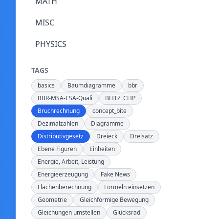
MATH
MISC
PHYSICS
TAGS
basics
Baumdiagramme
bbr
BBR-MSA-ESA-Quali
BLITZ_CLIP
Bruchrechnung
concept_bite
Dezimalzahlen
Diagramme
Distributivgesetz
Dreieck
Dreisatz
Ebene Figuren
Einheiten
Energie, Arbeit, Leistung
Energieerzeugung
Fake News
Flächenberechnung
Formeln einsetzen
Geometrie
Gleichförmige Bewegung
Gleichungen umstellen
Glücksrad