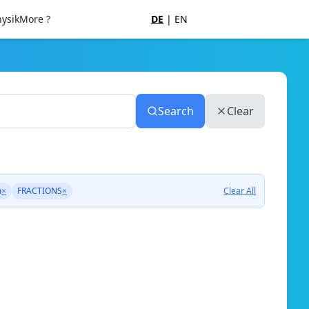
ysik
More ?
DE
|
EN
Search
Clear
m
×
FRACTIONS
×
Clear All