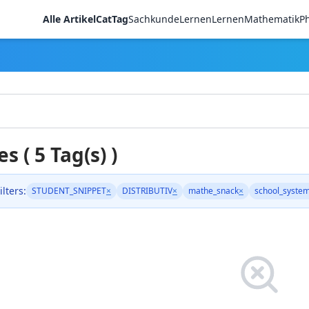
Alle Artikel
CatTag
Sachkunde
LernenLernen
Mathematik
Ph
es ( 5 Tag(s) )
ilters:
STUDENT_SNIPPET
×
DISTRIBUTIV
×
mathe_snack
×
school_syste