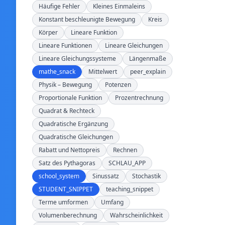
Häufige Fehler
Kleines Einmaleins
Konstant beschleunigte Bewegung
Kreis
Körper
Lineare Funktion
Lineare Funktionen
Lineare Gleichungen
Lineare Gleichungssysteme
Längenmaße
mathe_snack
Mittelwert
peer_explain
Physik – Bewegung
Potenzen
Proportionale Funktion
Prozentrechnung
Quadrat & Rechteck
Quadratische Ergänzung
Quadratische Gleichungen
Rabatt und Nettopreis
Rechnen
Satz des Pythagoras
SCHLAU_APP
school_system
Sinussatz
Stochastik
STUDENT_SNIPPET
teaching_snippet
Terme umformen
Umfang
Volumenberechnung
Wahrscheinlichkeit