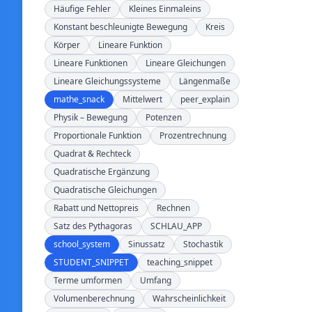
Häufige Fehler
Kleines Einmaleins
Konstant beschleunigte Bewegung
Kreis
Körper
Lineare Funktion
Lineare Funktionen
Lineare Gleichungen
Lineare Gleichungssysteme
Längenmaße
mathe_snack
Mittelwert
peer_explain
Physik – Bewegung
Potenzen
Proportionale Funktion
Prozentrechnung
Quadrat & Rechteck
Quadratische Ergänzung
Quadratische Gleichungen
Rabatt und Nettopreis
Rechnen
Satz des Pythagoras
SCHLAU_APP
school_system
Sinussatz
Stochastik
STUDENT_SNIPPET
teaching_snippet
Terme umformen
Umfang
Volumenberechnung
Wahrscheinlichkeit