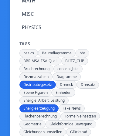
MATH
MISC
PHYSICS
TAGS
basics
Baumdiagramme
bbr
BBR-MSA-ESA-Quali
BLITZ_CLIP
Bruchrechnung
concept_bite
Dezimalzahlen
Diagramme
Distributivgesetz
Dreieck
Dreisatz
Ebene Figuren
Einheiten
Energie, Arbeit, Leistung
Energieerzeugung
Fake News
Flächenberechnung
Formeln einsetzen
Geometrie
Gleichförmige Bewegung
Gleichungen umstellen
Glücksrad