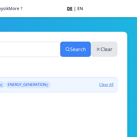
ysik
More ?
DE
|
EN
Search
Clear
m
×
ENERGY_GENERATION
×
Clear All