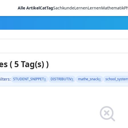
Alle Artikel
CatTag
Sachkunde
LernenLernen
Mathematik
Ph
es ( 5 Tag(s) )
ilters:
STUDENT_SNIPPET
×
DISTRIBUTIV
×
mathe_snack
×
school_syste