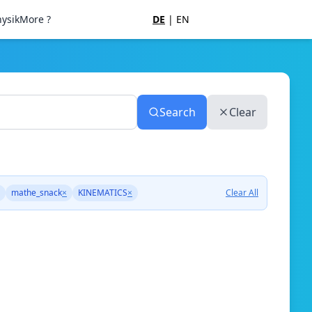
ysik
More ?
DE
|
EN
Search
Clear
mathe_snack
×
KINEMATICS
×
Clear All