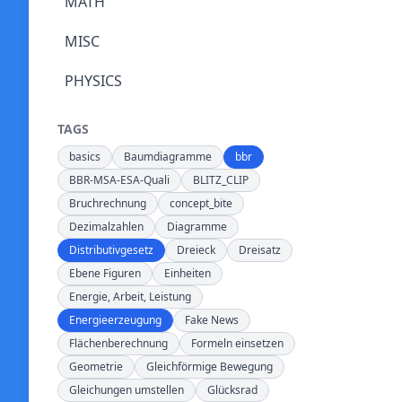
MATH
MISC
PHYSICS
TAGS
basics
Baumdiagramme
bbr
BBR-MSA-ESA-Quali
BLITZ_CLIP
Bruchrechnung
concept_bite
Dezimalzahlen
Diagramme
Distributivgesetz
Dreieck
Dreisatz
Ebene Figuren
Einheiten
Energie, Arbeit, Leistung
Energieerzeugung
Fake News
Flächenberechnung
Formeln einsetzen
Geometrie
Gleichförmige Bewegung
Gleichungen umstellen
Glücksrad