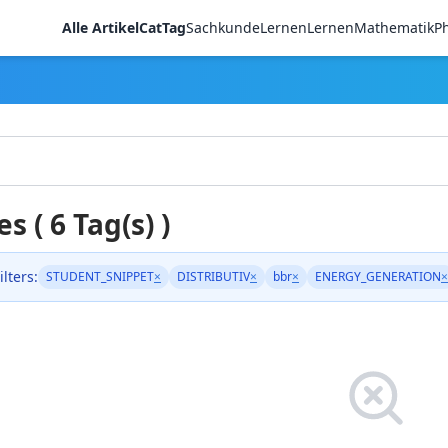
Alle Artikel
CatTag
Sachkunde
LernenLernen
Mathematik
Ph
es ( 6 Tag(s) )
ilters:
STUDENT_SNIPPET
×
DISTRIBUTIV
×
bbr
×
ENERGY_GENERATION
×