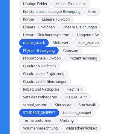
Häufige Fehler
Kleines Einmaleins
Konstant beschleunigte Bewegung
Kreis
Körper
Lineare Funktion
Lineare Funktionen
Lineare Gleichungen
Lineare Gleichungssysteme
Längenmaße
mathe_snack
Mittelwert
peer_explain
Physik – Bewegung
Potenzen
Proportionale Funktion
Prozentrechnung
Quadrat & Rechteck
Quadratische Ergänzung
Quadratische Gleichungen
Rabatt und Nettopreis
Rechnen
Satz des Pythagoras
SCHLAU_APP
school_system
Sinussatz
Stochastik
STUDENT_SNIPPET
teaching_snippet
Terme umformen
Umfang
Volumenberechnung
Wahrscheinlichkeit