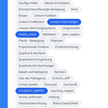
Häufige Fehler
Kleines Einmaleins
Konstant beschleunigte Bewegung
Kreis
Körper
Lineare Funktion
Lineare Funktionen
Lineare Gleichungen
Lineare Gleichungssysteme
Längenmaße
mathe_snack
Mittelwert
peer_explain
Physik – Bewegung
Potenzen
Proportionale Funktion
Prozentrechnung
Quadrat & Rechteck
Quadratische Ergänzung
Quadratische Gleichungen
Rabatt und Nettopreis
Rechnen
Satz des Pythagoras
SCHLAU_APP
school_system
Sinussatz
Stochastik
STUDENT_SNIPPET
teaching_snippet
Terme umformen
Umfang
Volumenberechnung
Wahrscheinlichkeit