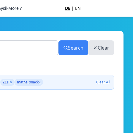
ysik
More ?
DE
|
EN
Search
Clear
ZEIT
×
mathe_snack
×
Clear All