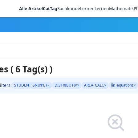
Alle Artikel
CatTag
Sachkunde
LernenLernen
Mathematik
Ph
es ( 6 Tag(s) )
ilters:
STUDENT_SNIPPET
×
DISTRIBUTIV
×
AREA_CALC
×
lin_equations
×