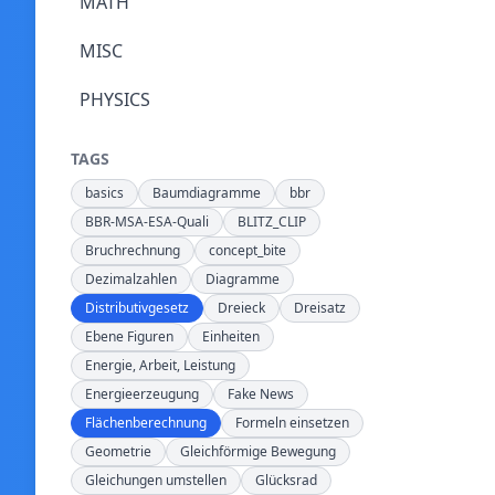
MATH
MISC
PHYSICS
TAGS
basics
Baumdiagramme
bbr
BBR-MSA-ESA-Quali
BLITZ_CLIP
Bruchrechnung
concept_bite
Dezimalzahlen
Diagramme
Distributivgesetz
Dreieck
Dreisatz
Ebene Figuren
Einheiten
Energie, Arbeit, Leistung
Energieerzeugung
Fake News
Flächenberechnung
Formeln einsetzen
Geometrie
Gleichförmige Bewegung
Gleichungen umstellen
Glücksrad