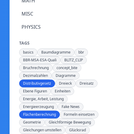
MATH
MISC
PHYSICS
TAGS
basics
Baumdiagramme
bbr
BBR-MSA-ESA-Quali
BLITZ_CLIP
Bruchrechnung
concept_bite
Dezimalzahlen
Diagramme
Distributivgesetz
Dreieck
Dreisatz
Ebene Figuren
Einheiten
Energie, Arbeit, Leistung
Energieerzeugung
Fake News
Flächenberechnung
Formeln einsetzen
Geometrie
Gleichförmige Bewegung
Gleichungen umstellen
Glücksrad