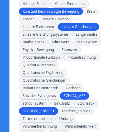
Häufige Fehler
Kleines Einmaleins
Konstant beschleunigte Bewegung
Kreis
Körper
Lineare Funktion
Lineare Funktionen
Lineare Gleichungen
Lineare Gleichungssysteme
Längenmaße
mathe_snack
Mittelwert
peer_explain
Physik – Bewegung
Potenzen
Proportionale Funktion
Prozentrechnung
Quadrat & Rechteck
Quadratische Ergänzung
Quadratische Gleichungen
Rabatt und Nettopreis
Rechnen
Satz des Pythagoras
SCHLAU_APP
school_system
Sinussatz
Stochastik
STUDENT_SNIPPET
teaching_snippet
Terme umformen
Umfang
Volumenberechnung
Wahrscheinlichkeit