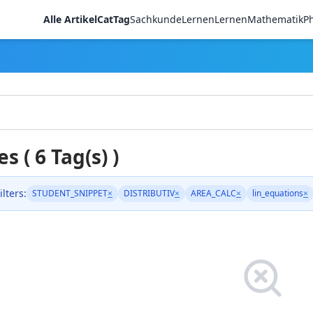
Alle Artikel
CatTag
Sachkunde
LernenLernen
Mathematik
Ph
es ( 6 Tag(s) )
ilters:
STUDENT_SNIPPET
×
DISTRIBUTIV
×
AREA_CALC
×
lin_equations
×