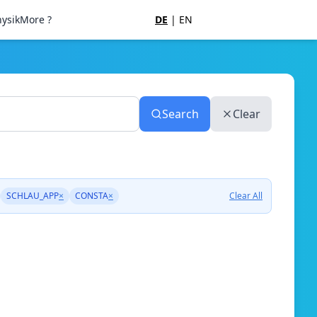
ysik
More ?
DE
|
EN
Search
Clear
SCHLAU_APP
×
CONSTA
×
Clear All