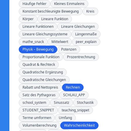
Häufige Fehler
Kleines Einmaleins
Konstant beschleunigte Bewegung
Kreis
Körper
Lineare Funktion
Lineare Funktionen
Lineare Gleichungen
Lineare Gleichungssysteme
Längenmaße
mathe_snack
Mittelwert
peer_explain
Physik – Bewegung
Potenzen
Proportionale Funktion
Prozentrechnung
Quadrat & Rechteck
Quadratische Ergänzung
Quadratische Gleichungen
Rabatt und Nettopreis
Rechnen
Satz des Pythagoras
SCHLAU_APP
school_system
Sinussatz
Stochastik
STUDENT_SNIPPET
teaching_snippet
Terme umformen
Umfang
Volumenberechnung
Wahrscheinlichkeit