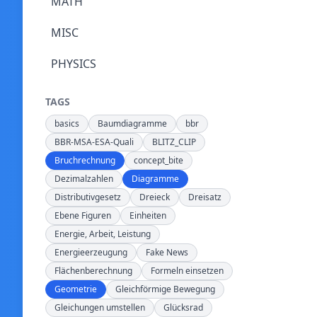
MATH
MISC
PHYSICS
TAGS
basics
Baumdiagramme
bbr
BBR-MSA-ESA-Quali
BLITZ_CLIP
Bruchrechnung
concept_bite
Dezimalzahlen
Diagramme
Distributivgesetz
Dreieck
Dreisatz
Ebene Figuren
Einheiten
Energie, Arbeit, Leistung
Energieerzeugung
Fake News
Flächenberechnung
Formeln einsetzen
Geometrie
Gleichförmige Bewegung
Gleichungen umstellen
Glücksrad