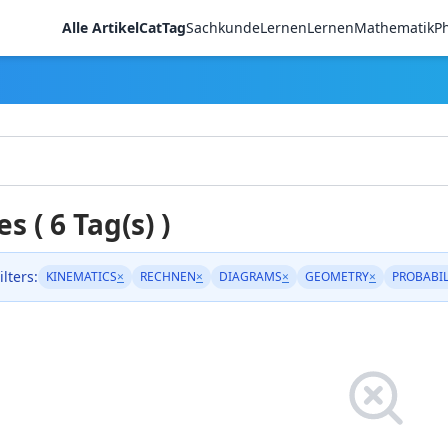
Alle Artikel
CatTag
Sachkunde
LernenLernen
Mathematik
Ph
es ( 6 Tag(s) )
ilters:
KINEMATICS
×
RECHNEN
×
DIAGRAMS
×
GEOMETRY
×
PROBABIL