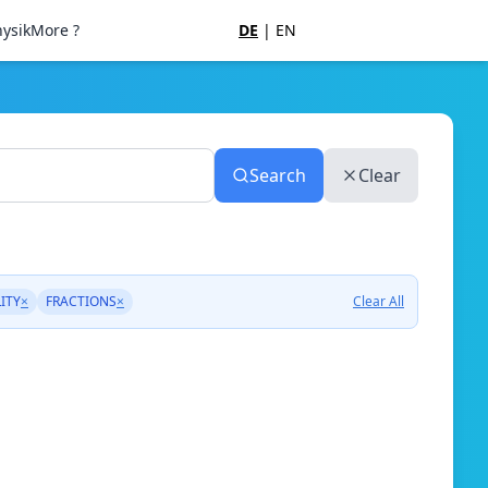
ysik
More ?
DE
|
EN
Search
Clear
ITY
×
FRACTIONS
×
Clear All