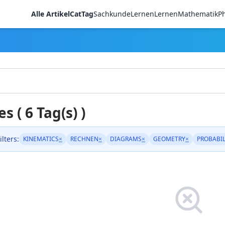
Alle Artikel
CatTag
Sachkunde
LernenLernen
Mathematik
Ph
es ( 6 Tag(s) )
ilters:
KINEMATICS
×
RECHNEN
×
DIAGRAMS
×
GEOMETRY
×
PROBABIL