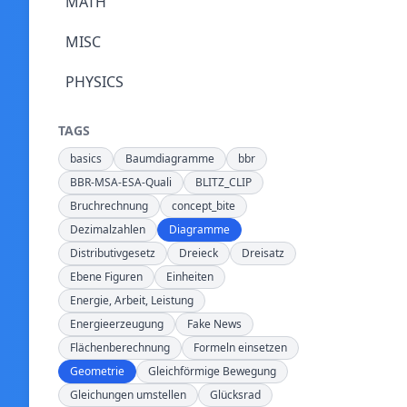
MATH
MISC
PHYSICS
TAGS
basics
Baumdiagramme
bbr
BBR-MSA-ESA-Quali
BLITZ_CLIP
Bruchrechnung
concept_bite
Dezimalzahlen
Diagramme
Distributivgesetz
Dreieck
Dreisatz
Ebene Figuren
Einheiten
Energie, Arbeit, Leistung
Energieerzeugung
Fake News
Flächenberechnung
Formeln einsetzen
Geometrie
Gleichförmige Bewegung
Gleichungen umstellen
Glücksrad