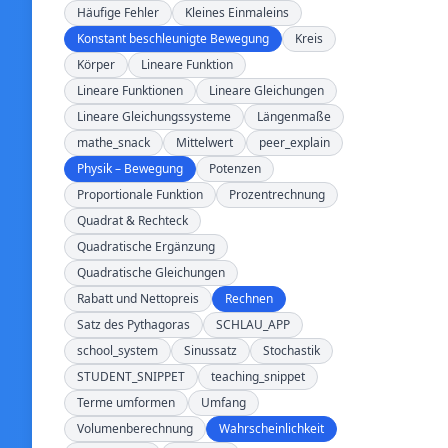
Häufige Fehler
Kleines Einmaleins
Konstant beschleunigte Bewegung
Kreis
Körper
Lineare Funktion
Lineare Funktionen
Lineare Gleichungen
Lineare Gleichungssysteme
Längenmaße
mathe_snack
Mittelwert
peer_explain
Physik – Bewegung
Potenzen
Proportionale Funktion
Prozentrechnung
Quadrat & Rechteck
Quadratische Ergänzung
Quadratische Gleichungen
Rabatt und Nettopreis
Rechnen
Satz des Pythagoras
SCHLAU_APP
school_system
Sinussatz
Stochastik
STUDENT_SNIPPET
teaching_snippet
Terme umformen
Umfang
Volumenberechnung
Wahrscheinlichkeit