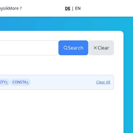
ysik
More ?
DE
|
EN
Search
Clear
ITY
×
CONSTA
×
Clear All