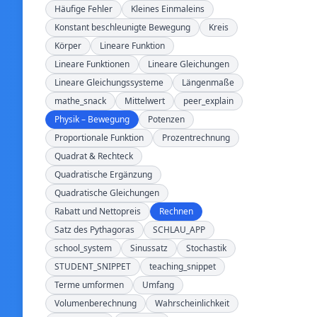
Häufige Fehler
Kleines Einmaleins
Konstant beschleunigte Bewegung
Kreis
Körper
Lineare Funktion
Lineare Funktionen
Lineare Gleichungen
Lineare Gleichungssysteme
Längenmaße
mathe_snack
Mittelwert
peer_explain
Physik – Bewegung
Potenzen
Proportionale Funktion
Prozentrechnung
Quadrat & Rechteck
Quadratische Ergänzung
Quadratische Gleichungen
Rabatt und Nettopreis
Rechnen
Satz des Pythagoras
SCHLAU_APP
school_system
Sinussatz
Stochastik
STUDENT_SNIPPET
teaching_snippet
Terme umformen
Umfang
Volumenberechnung
Wahrscheinlichkeit