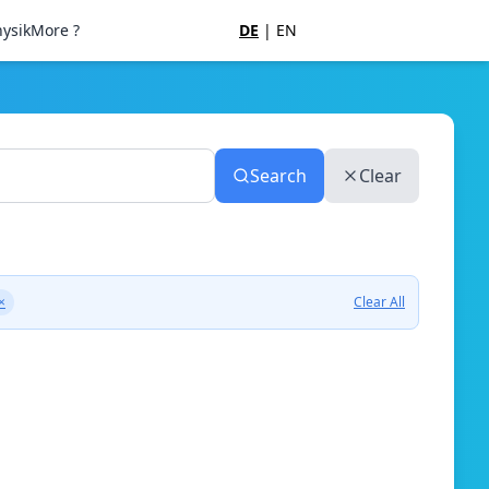
ysik
More ?
DE
|
EN
Search
Clear
×
Clear All