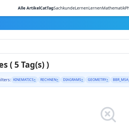
Alle Artikel
CatTag
Sachkunde
LernenLernen
Mathematik
Ph
es ( 5 Tag(s) )
ilters:
KINEMATICS
×
RECHNEN
×
DIAGRAMS
×
GEOMETRY
×
BBR_MSA