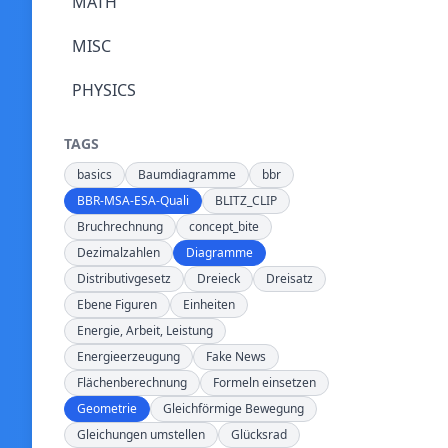
MATH
MISC
PHYSICS
TAGS
basics
Baumdiagramme
bbr
BBR-MSA-ESA-Quali
BLITZ_CLIP
Bruchrechnung
concept_bite
Dezimalzahlen
Diagramme
Distributivgesetz
Dreieck
Dreisatz
Ebene Figuren
Einheiten
Energie, Arbeit, Leistung
Energieerzeugung
Fake News
Flächenberechnung
Formeln einsetzen
Geometrie
Gleichförmige Bewegung
Gleichungen umstellen
Glücksrad