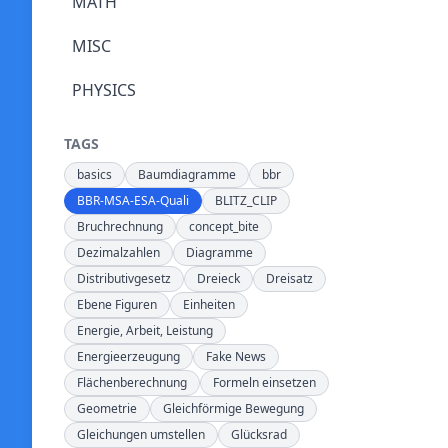
MATH
MISC
PHYSICS
TAGS
basics
Baumdiagramme
bbr
BBR-MSA-ESA-Quali
BLITZ_CLIP
Bruchrechnung
concept_bite
Dezimalzahlen
Diagramme
Distributivgesetz
Dreieck
Dreisatz
Ebene Figuren
Einheiten
Energie, Arbeit, Leistung
Energieerzeugung
Fake News
Flächenberechnung
Formeln einsetzen
Geometrie
Gleichförmige Bewegung
Gleichungen umstellen
Glücksrad