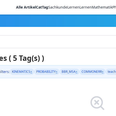
Alle Artikel
CatTag
Sachkunde
LernenLernen
Mathematik
Ph
es ( 5 Tag(s) )
ilters:
KINEMATICS
×
PROBABILITY
×
BBR_MSA
×
COMMONERR
×
teach