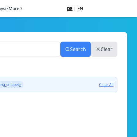
ysik
More ?
DE
|
EN
Search
Clear
ing_snippet
×
Clear All