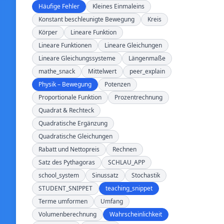
Häufige Fehler
Kleines Einmaleins
Konstant beschleunigte Bewegung
Kreis
Körper
Lineare Funktion
Lineare Funktionen
Lineare Gleichungen
Lineare Gleichungssysteme
Längenmaße
mathe_snack
Mittelwert
peer_explain
Physik – Bewegung
Potenzen
Proportionale Funktion
Prozentrechnung
Quadrat & Rechteck
Quadratische Ergänzung
Quadratische Gleichungen
Rabatt und Nettopreis
Rechnen
Satz des Pythagoras
SCHLAU_APP
school_system
Sinussatz
Stochastik
STUDENT_SNIPPET
teaching_snippet
Terme umformen
Umfang
Volumenberechnung
Wahrscheinlichkeit