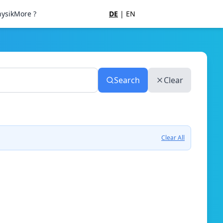
ysik
More ?
DE
|
EN
Search
Clear
Clear All