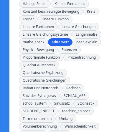
Häufige Fehler
Kleines Einmaleins
Konstant beschleunigte Bewegung
Kreis
Körper
Lineare Funktion
Lineare Funktionen
Lineare Gleichungen
Lineare Gleichungssysteme
Längenmaße
mathe_snack
Mittelwert
peer_explain
Physik – Bewegung
Potenzen
Proportionale Funktion
Prozentrechnung
Quadrat & Rechteck
Quadratische Ergänzung
Quadratische Gleichungen
Rabatt und Nettopreis
Rechnen
Satz des Pythagoras
SCHLAU_APP
school_system
Sinussatz
Stochastik
STUDENT_SNIPPET
teaching_snippet
Terme umformen
Umfang
Volumenberechnung
Wahrscheinlichkeit