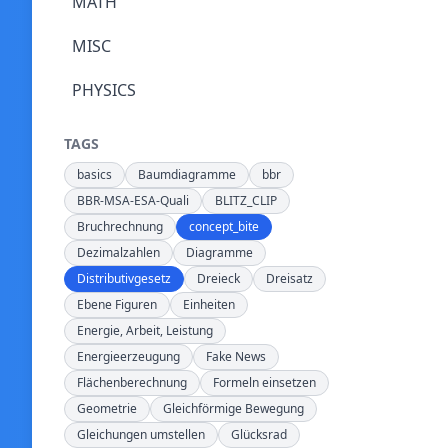
MATH
MISC
PHYSICS
TAGS
basics
Baumdiagramme
bbr
BBR-MSA-ESA-Quali
BLITZ_CLIP
Bruchrechnung
concept_bite
Dezimalzahlen
Diagramme
Distributivgesetz
Dreieck
Dreisatz
Ebene Figuren
Einheiten
Energie, Arbeit, Leistung
Energieerzeugung
Fake News
Flächenberechnung
Formeln einsetzen
Geometrie
Gleichförmige Bewegung
Gleichungen umstellen
Glücksrad