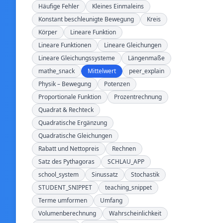
Häufige Fehler
Kleines Einmaleins
Konstant beschleunigte Bewegung
Kreis
Körper
Lineare Funktion
Lineare Funktionen
Lineare Gleichungen
Lineare Gleichungssysteme
Längenmaße
mathe_snack
Mittelwert
peer_explain
Physik – Bewegung
Potenzen
Proportionale Funktion
Prozentrechnung
Quadrat & Rechteck
Quadratische Ergänzung
Quadratische Gleichungen
Rabatt und Nettopreis
Rechnen
Satz des Pythagoras
SCHLAU_APP
school_system
Sinussatz
Stochastik
STUDENT_SNIPPET
teaching_snippet
Terme umformen
Umfang
Volumenberechnung
Wahrscheinlichkeit