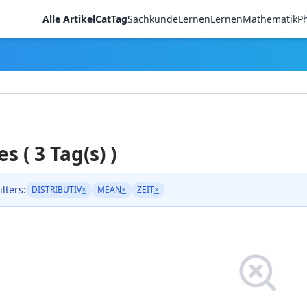
Alle Artikel
CatTag
Sachkunde
LernenLernen
Mathematik
Ph
es ( 3 Tag(s) )
ilters:
DISTRIBUTIV
×
MEAN
×
ZEIT
×