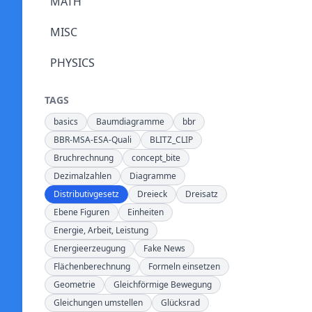
MATH
MISC
PHYSICS
TAGS
basics
Baumdiagramme
bbr
BBR-MSA-ESA-Quali
BLITZ_CLIP
Bruchrechnung
concept_bite
Dezimalzahlen
Diagramme
Distributivgesetz
Dreieck
Dreisatz
Ebene Figuren
Einheiten
Energie, Arbeit, Leistung
Energieerzeugung
Fake News
Flächenberechnung
Formeln einsetzen
Geometrie
Gleichförmige Bewegung
Gleichungen umstellen
Glücksrad