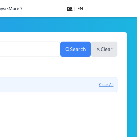
ysik
More ?
DE
|
EN
Search
Clear
Clear All