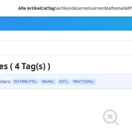
Alle Artikel
CatTag
Sachkunde
LernenLernen
Mathematik
Ph
es ( 4 Tag(s) )
ilters:
DISTRIBUTIV
×
MEAN
×
ZEIT
×
FRACTIONS
×