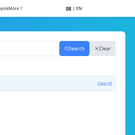
ysik
More ?
DE
|
EN
Search
Clear
Clear All