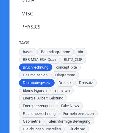
MATH
MISC
PHYSICS
TAGS
basics
Baumdiagramme
bbr
BBR-MSA-ESA-Quali
BLITZ_CLIP
Bruchrechnung
concept_bite
Dezimalzahlen
Diagramme
Distributivgesetz
Dreieck
Dreisatz
Ebene Figuren
Einheiten
Energie, Arbeit, Leistung
Energieerzeugung
Fake News
Flächenberechnung
Formeln einsetzen
Geometrie
Gleichförmige Bewegung
Gleichungen umstellen
Glücksrad