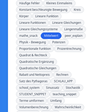
Häufige Fehler
Kleines Einmaleins
Konstant beschleunigte Bewegung
Kreis
Körper
Lineare Funktion
Lineare Funktionen
Lineare Gleichungen
Lineare Gleichungssysteme
Längenmaße
mathe_snack
Mittelwert
peer_explain
Physik – Bewegung
Potenzen
Proportionale Funktion
Prozentrechnung
Quadrat & Rechteck
Quadratische Ergänzung
Quadratische Gleichungen
Rabatt und Nettopreis
Rechnen
Satz des Pythagoras
SCHLAU_APP
school_system
Sinussatz
Stochastik
STUDENT_SNIPPET
teaching_snippet
Terme umformen
Umfang
Volumenberechnung
Wahrscheinlichkeit