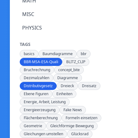
MATH
MISC
PHYSICS
TAGS
basics
Baumdiagramme
bbr
BBR-MSA-ESA-Quali
BLITZ_CLIP
Bruchrechnung
concept_bite
Dezimalzahlen
Diagramme
Distributivgesetz
Dreieck
Dreisatz
Ebene Figuren
Einheiten
Energie, Arbeit, Leistung
Energieerzeugung
Fake News
Flächenberechnung
Formeln einsetzen
Geometrie
Gleichförmige Bewegung
Gleichungen umstellen
Glücksrad