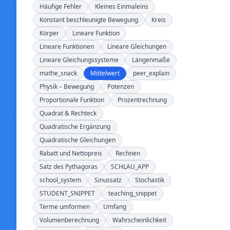
Häufige Fehler
Kleines Einmaleins
Konstant beschleunigte Bewegung
Kreis
Körper
Lineare Funktion
Lineare Funktionen
Lineare Gleichungen
Lineare Gleichungssysteme
Längenmaße
mathe_snack
Mittelwert
peer_explain
Physik – Bewegung
Potenzen
Proportionale Funktion
Prozentrechnung
Quadrat & Rechteck
Quadratische Ergänzung
Quadratische Gleichungen
Rabatt und Nettopreis
Rechnen
Satz des Pythagoras
SCHLAU_APP
school_system
Sinussatz
Stochastik
STUDENT_SNIPPET
teaching_snippet
Terme umformen
Umfang
Volumenberechnung
Wahrscheinlichkeit