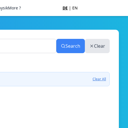
ysik
More ?
DE
|
EN
Search
Clear
Clear All