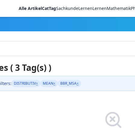
Alle Artikel
CatTag
Sachkunde
LernenLernen
Mathematik
Ph
es ( 3 Tag(s) )
ilters:
DISTRIBUTIV
×
MEAN
×
BBR_MSA
×